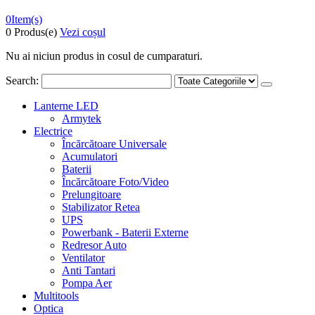
0
Item(s)
0 Produs(e)
Vezi coșul
Nu ai niciun produs in cosul de cumparaturi.
Search:
Lanterne LED
Armytek
Electrice
Încărcătoare Universale
Acumulatori
Baterii
Încărcătoare Foto/Video
Prelungitoare
Stabilizator Retea
UPS
Powerbank - Baterii Externe
Redresor Auto
Ventilator
Anti Tantari
Pompa Aer
Multitools
Optica