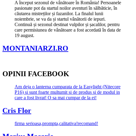
A început sezonul de vânătoare în România! Persoanele
pasionate pot da startul noilor aventuri în sălbăticie, în
căutarea mistreților și fazanilor. La finalul lunii
noiembrie, se va da și startul vânătorii de iepuri.
Continuă și sezonul destinat vulpilor și șacalilor, pentru
care permisiunea de vânătoare a fost acordată în data de
19 august.
MONTANIARZI.RO
OPINII FACEBOOK
Am deja o lanterna cumparata de la Easylight (Nitecore
P16) si sunt foarte multumit si de produs si de modul in
care a fost livrat! O sa mai cumpar de la ei!
Cris Flor
firma serioasa,prompta,calitativa!recomand!