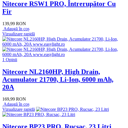
Nitecore RSW1 PRO, Întrerupător Cu
Fir
139,99 RON
Adaugă în coș
Vizualizare rapidă
1 Opinii
Nitecore NL2160HP, High Drain,
Acumulator 21700, Li-Ion, 6000 mAh,
20A
169,99 RON
Adaugă în coș
Vizualizare rapidă
Nitecore BP23 PRO, Rucsac, 23 Litri