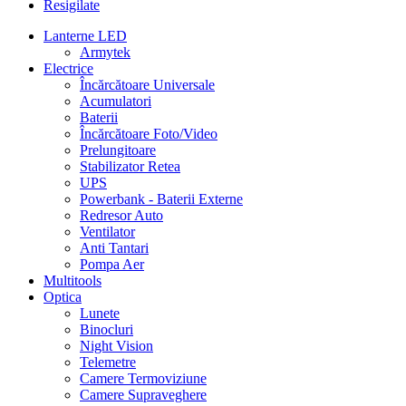
Resigilate
Lanterne LED
Armytek
Electrice
Încărcătoare Universale
Acumulatori
Baterii
Încărcătoare Foto/Video
Prelungitoare
Stabilizator Retea
UPS
Powerbank - Baterii Externe
Redresor Auto
Ventilator
Anti Tantari
Pompa Aer
Multitools
Optica
Lunete
Binocluri
Night Vision
Telemetre
Camere Termoviziune
Camere Supraveghere