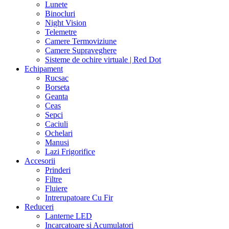
Lunete
Binocluri
Night Vision
Telemetre
Camere Termoviziune
Camere Supraveghere
Sisteme de ochire virtuale | Red Dot
Echipament
Rucsac
Borseta
Geanta
Ceas
Sepci
Caciuli
Ochelari
Manusi
Lazi Frigorifice
Accesorii
Prinderi
Filtre
Fluiere
Intrerupatoare Cu Fir
Reduceri
Lanterne LED
Incarcatoare si Acumulatori