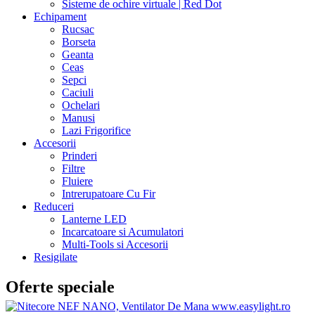
Sisteme de ochire virtuale | Red Dot
Echipament
Rucsac
Borseta
Geanta
Ceas
Sepci
Caciuli
Ochelari
Manusi
Lazi Frigorifice
Accesorii
Prinderi
Filtre
Fluiere
Intrerupatoare Cu Fir
Reduceri
Lanterne LED
Incarcatoare si Acumulatori
Multi-Tools si Accesorii
Resigilate
Oferte speciale