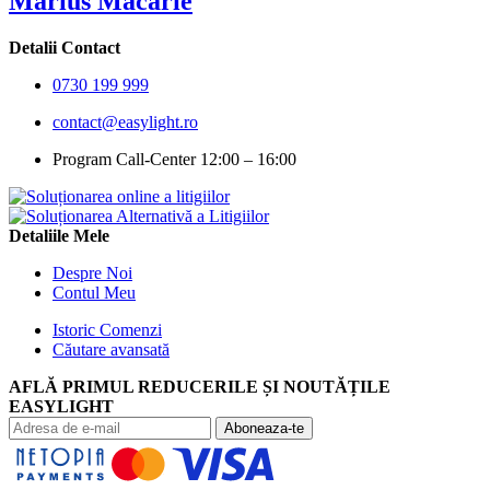
Marius Macarie
Detalii Contact
0730 199 999
contact@easylight.ro
Program Call-Center 12:00 – 16:00
Detaliile Mele
Despre Noi
Contul Meu
Istoric Comenzi
Căutare avansată
AFLĂ PRIMUL REDUCERILE ȘI NOUTĂȚILE
EASYLIGHT
Aboneaza-te