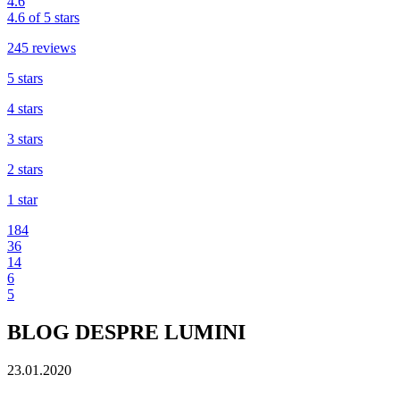
4.6
4.6 of 5 stars
245 reviews
5 stars
4 stars
3 stars
2 stars
1 star
184
36
14
6
5
BLOG DESPRE LUMINI
23.01.2020