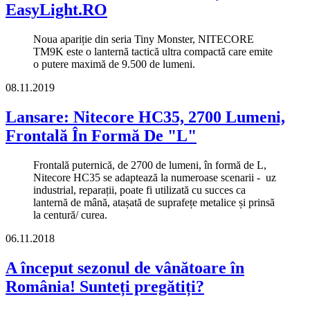
EasyLight.RO
Noua apariție din seria Tiny Monster, NITECORE
TM9K este o lanternă tactică ultra compactă care emite
o putere maximă de 9.500 de lumeni.
08.11.2019
Lansare: Nitecore HC35, 2700 Lumeni,
Frontală În Formă De "L"
Frontală puternică, de 2700 de lumeni, în formă de L,
Nitecore HC35 se adaptează la numeroase scenarii - uz
industrial, reparații, poate fi utilizată cu succes ca
lanternă de mână, atașată de suprafețe metalice și prinsă
la centură/ curea.
06.11.2018
A început sezonul de vânătoare în
România! Sunteți pregătiți?